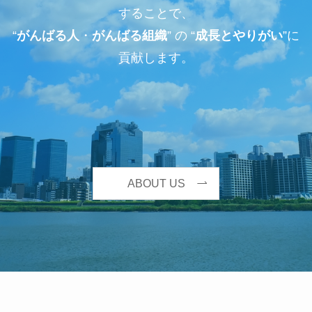
することで、
“
がんばる人
・
がんばる組織
” の “
成長とやりがい
”に
貢献します。
ABOUT US