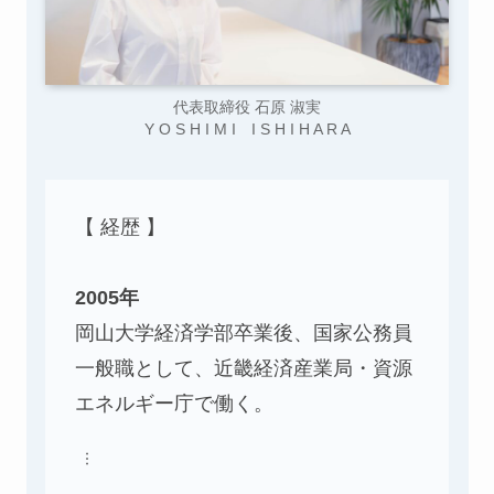
代表取締役 石原 淑実
Y O S H I M I I S H I H A R A
【 経歴 】
2005年
岡山大学経済学部卒業後、国家公務員
一般職として、近畿経済産業局・資源
エネルギー庁で働く。