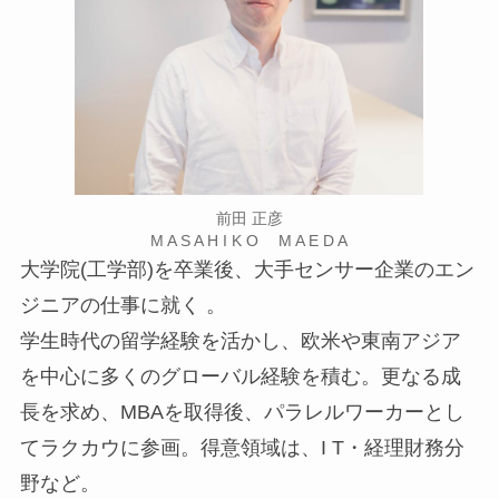
前田 正彦
M A S A H I K O M A E D A
大学院(工学部)を卒業後、大手センサー企業のエン
ジニアの仕事に就く 。
学生時代の留学経験を活かし、欧米や東南アジア
を中心に多くのグローバル経験を積む。更なる成
長を求め、MBAを取得後、パラレルワーカーとし
てラクカウに参画。得意領域は、I T・経理財務分
野など。